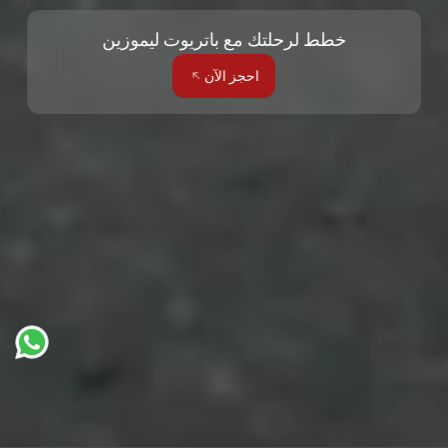
خطط لرحلتك مع باتريوت ليموزين
احجز الآن