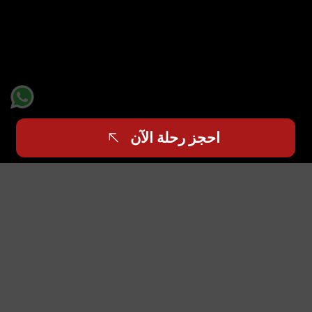
احجز رحلة الآن
انقر للعودة
يبدأ السباق في اللحظة التي تهبط فيها
في كل شهر ديسمبر، تهدر أقوى محركات العالم في حلبة
مرسى ياس، إيذانًا بالختام الكبير لموسم الفورمولا 1. ومع ذلك،
بالنسبة لنخبة العالم – المديرين التنفيذيين للشركات والمشاهير
وعشاق السباق – تبدأ تجربة الفخامة الحقيقية قبل وقت طويل
من إطفاء الأنوار على الحلبة.