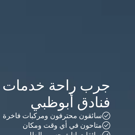
جرب راحة خدمات ا
فنادق أبوظبي
سائقون محترفون ومركبات فاخرة
متاحون في أي وقت ومكان
سائقات إناث حسب الطلب