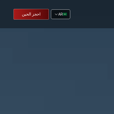
احجز الحين
AR