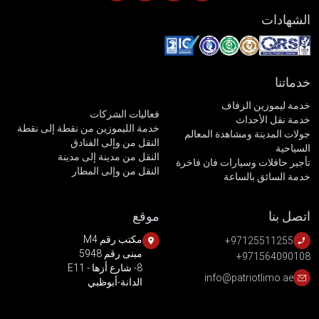
الشهادات
خدماتنا
خدمة ليموزين الزفاف
فعاليات الشركات
خدمة نقل الأحداث
خدمة الليموزين من نقطة إلى نقطة
جولات المدينة ومشاهدة المعالم
النقل من وإلى الفنادق
السياحية
النقل من مدينة إلى مدينة
تأجير حافلات وسيارات فان فاخرة
النقل من وإلى المطار
خدمة السائق بالساعة
اتصل بنا
موقع
مكتب رقم M4
+97125511255
مبنى رقم 5948
+971564090108
8- شارع أزها - E11
info@patriotlimo.ae
الدانة-أبوظبي