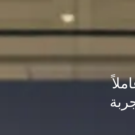
ملاً
جربة