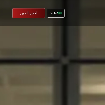
احجز الحين
AR