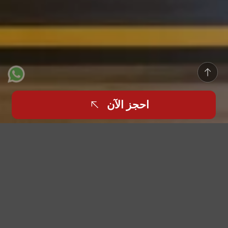
احجز الآن
انقر للعودة
ابتداءً من شهر فبراير وحتى الأشهر القادمة، تشهد أبوظبي
واحدة من أكثر فتراتها ازدحاماً وحيوية، حيث تُقام المهرجانات
والحفلات الموسيقية والمعارض والاحتفالات الثقافية
والفعاليات المؤسسية في جميع أنحاء المدينة. ومع ازدياد أعداد
الزوار، تُصبح الازدحامات المرورية وصعوبة إيجاد مواقف