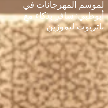
لموسم المهرجانات في
أبوظبي: سافر بذكاء مع
باتريوت ليموزين